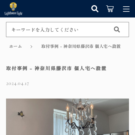
キーワード検索
ログイン / 会員登録
すべて
お知らせ
ホーム
取付事例 - 神奈川県藤沢市 個人宅へ設置
こだわり検索
シャンデリア
お気に入り
取付事例 - 神奈川県藤沢市 個人宅へ設置
親カテゴリ
ペンダントライト
2024.04.17
カテゴリーから探す
テーブルランプ
子カテゴリ
新着商品から探す
ウォールランプ
セール商品から探す
フロアランプ
価格帯