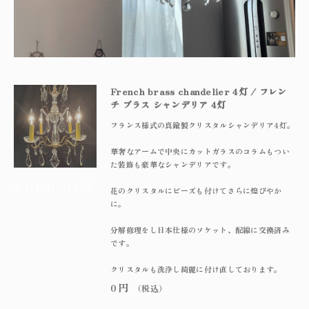
～
オリジナルランプ
取付方法／取付事例／修理事例
その他
フィンスタイル
Lighthouse Lightについて
在庫あり
セール
アンティーク小物/家具
French brass chandelier 4灯 / フレン
ショッピングガイド
チ ブラス シャンデリア 4灯
並び順
フランス様式の真鍮製クリスタルシャンデリア4灯。
パーツ
お知らせ
華奢なアームで中央にカットガラスのコラムもつい
た装飾も豪華なシャンデリアです。
サブスクリプション
花のクリスタルにビーズも付けてさらに煌びやか
ブログ
に。
分解修理をし日本仕様のソケット、配線に交換済み
お問い合わせ
です。
クリスタルも洗浄し綺麗に付け直しております。
0
円
（税込）