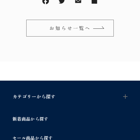
～
オリジナルランプ
取付方法／取付事例／修理事例
その他
フィンスタイル
Lighthouse Lightについて
お知らせ一覧へ
在庫あり
セール
アンティーク小物/家具
ショッピングガイド
並び順
パーツ
お知らせ
サブスクリプション
ブログ
カテゴリーから探す
お問い合わせ
新着商品から探す
セール商品から探す