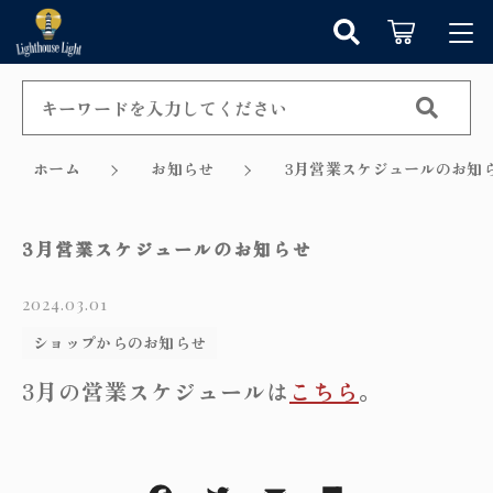
キーワード検索
ログイン / 会員登録
すべて
お知らせ
ホーム
お知らせ
3月営業スケジュールのお知
こだわり検索
シャンデリア
お気に入り
3月営業スケジュールのお知らせ
親カテゴリ
ペンダントライト
2024.03.01
カテゴリーから探す
テーブルランプ
ショップからのお知らせ
子カテゴリ
新着商品から探す
3月の営業スケジュールは
こちら
。
ウォールランプ
セール商品から探す
フロアランプ
価格帯