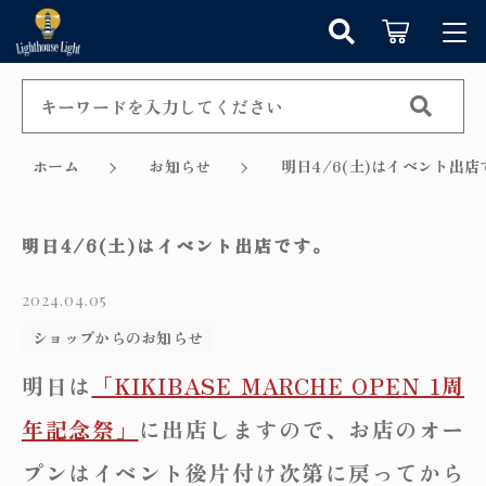
キーワード検索
ログイン / 会員登録
すべて
お知らせ
ホーム
お知らせ
明日4/6(土)はイベント出店
こだわり検索
シャンデリア
お気に入り
明日4/6(土)はイベント出店です。
親カテゴリ
ペンダントライト
2024.04.05
カテゴリーから探す
テーブルランプ
ショップからのお知らせ
子カテゴリ
新着商品から探す
明日は
「KIKIBASE MARCHE OPEN 1周
ウォールランプ
年記念祭」
に出店しますので、お店のオー
セール商品から探す
フロアランプ
価格帯
プンはイベント後片付け次第に戻ってから