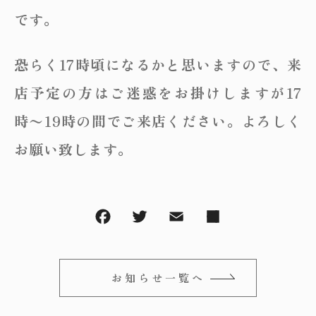
～
オリジナルランプ
です。
取付方法／取付事例／修理事例
その他
フィンスタイル
恐らく17時頃になるかと思いますので、来
Lighthouse Lightについて
在庫あり
セール
店予定の方はご迷惑をお掛けしますが17
アンティーク小物/家具
ショッピングガイド
並び順
時〜19時の間でご来店ください。よろしく
パーツ
お願い致します。
お知らせ
サブスクリプション
ブログ
お問い合わせ
お知らせ一覧へ