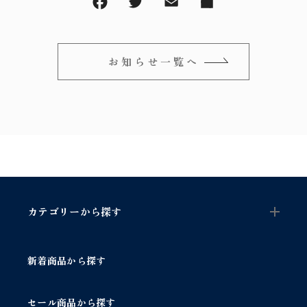
～
オリジナルランプ
取付方法／取付事例／修理事例
その他
フィンスタイル
Lighthouse Lightについて
お知らせ一覧へ
在庫あり
セール
アンティーク小物/家具
ショッピングガイド
並び順
パーツ
お知らせ
サブスクリプション
ブログ
カテゴリーから探す
お問い合わせ
新着商品から探す
セール商品から探す