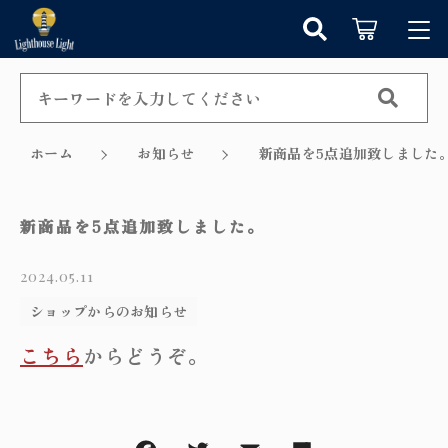
キーワード検索
ログイン / 会員登録
すべて
お知らせ
ホーム
お知らせ
新商品を5点追加致しました
こだわり検索
シャンデリア
お気に入り
新商品を5点追加致しました。
親カテゴリ
ペンダントライト
2024.05.11
カテゴリーから探す
テーブルランプ
ショップからのお知らせ
子カテゴリ
新着商品から探す
こちら
からどうぞ。
ウォールランプ
セール商品から探す
フロアランプ
価格帯