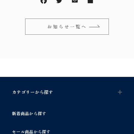
～
オリジナルランプ
取付方法／取付事例／修理事例
その他
フィンスタイル
Lighthouse Lightについて
お知らせ一覧へ
在庫あり
セール
アンティーク小物/家具
ショッピングガイド
並び順
パーツ
お知らせ
サブスクリプション
ブログ
カテゴリーから探す
お問い合わせ
新着商品から探す
セール商品から探す