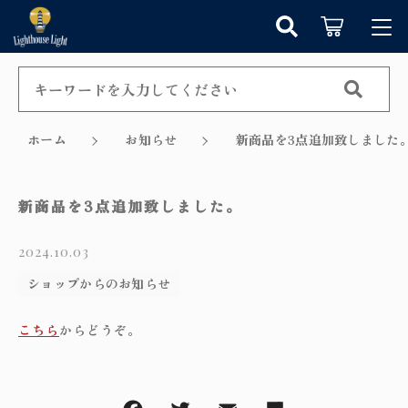
キーワード検索
ログイン / 会員登録
すべて
お知らせ
ホーム
お知らせ
新商品を3点追加致しました
こだわり検索
シャンデリア
お気に入り
新商品を3点追加致しました。
親カテゴリ
ペンダントライト
2024.10.03
カテゴリーから探す
テーブルランプ
ショップからのお知らせ
子カテゴリ
新着商品から探す
ウォールランプ
こちら
からどうぞ。
セール商品から探す
フロアランプ
価格帯