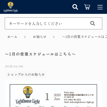
キーワード検索
ログイン / 会員登録
すべて
お知らせ
ホーム
お知らせ
〜1月の営業スケジュールは
こだわり検索
シャンデリア
お気に入り
〜1月の営業スケジュールはこちら〜
親カテゴリ
ペンダントライト
2025.01.09
カテゴリーから探す
テーブルランプ
ショップからのお知らせ
子カテゴリ
新着商品から探す
ウォールランプ
セール商品から探す
フロアランプ
価格帯