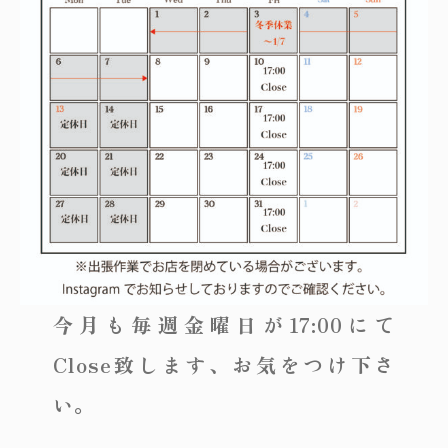
～
オリジナルランプ
取付方法／取付事例／修理事例
その他
フィンスタイル
Lighthouse Lightについて
在庫あり
セール
アンティーク小物/家具
ショッピングガイド
並び順
パーツ
お知らせ
サブスクリプション
ブログ
今月も毎週金曜日が17:00にて
お問い合わせ
Close致します、お気をつけ下さ
い。