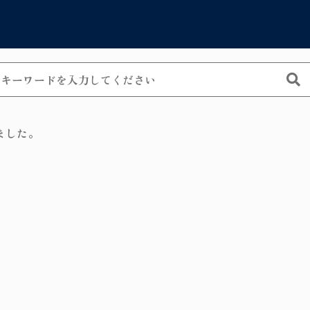
Catego
カテゴリーから
ました。
シャンデリア
子カテゴリ
ペンダントラ
allation exam
テーブルラン
ウォールラン
その他
フロアランプ