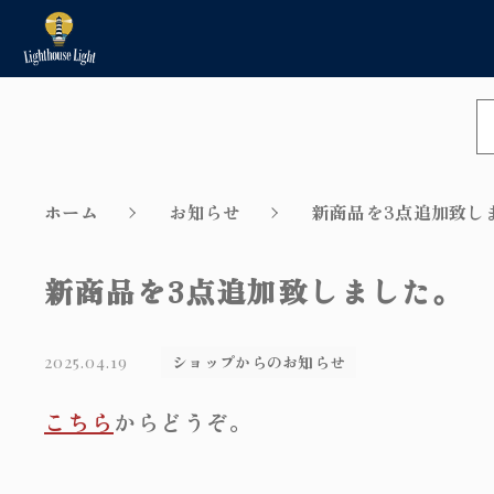
NEW
新着商品から探す
ホーム
お知らせ
新商品を3点追加致し
Sale
セール商品から探す
新商品を3点追加致しました。
親カテゴリ
Installation method/Inst
ショップからのお知らせ
2025.04.19
ple/Repair example
こちら
からどうぞ。
価格帯
取付方法／取付事例／修理事例