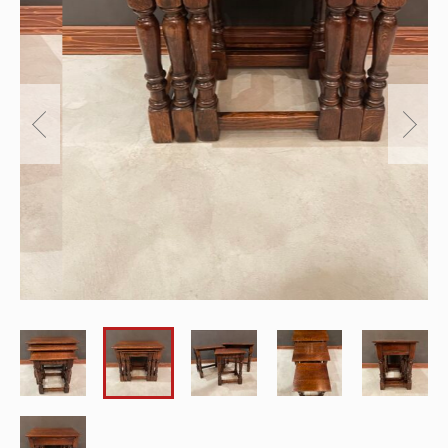
～
オリジナルランプ
取付方法／取付事例／修理事例
その他
フィンスタイル
Lighthouse Lightについて
在庫あり
セール
アンティーク小物/家具
ショッピングガイド
並び順
パーツ
お知らせ
サブスクリプション
ブログ
お問い合わせ