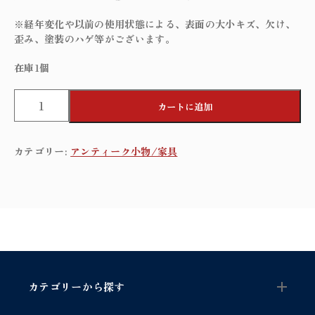
※経年変化や以前の使用状態による、表面の大小キズ、欠け、
歪み、塗装のハゲ等がございます。
在庫1個
N
カートに追加
e
s
t
カテゴリー:
アンティーク小物/家具
t
a
b
l
e
/
ネ
ス
ト
カテゴリーから探す
テ
ー