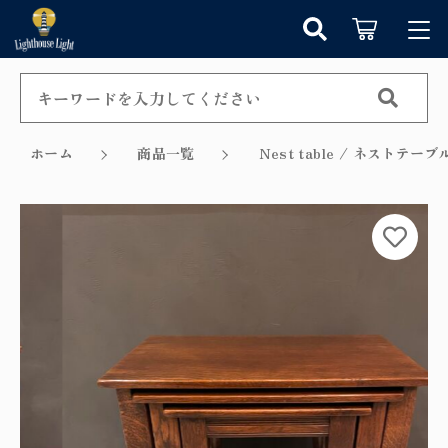
カートに商品を追加しました
キーワード検索
ログイン / 会員登録
すべて
お知らせ
ホーム
商品一覧
Nest table / ネストテーブ
こだわり検索
シャンデリア
お気に入り
ショッピングを続ける
親カテゴリ
ペンダントライト
カテゴリーから探す
カートを確認する
テーブルランプ
子カテゴリ
新着商品から探す
ウォールランプ
セール商品から探す
フロアランプ
価格帯