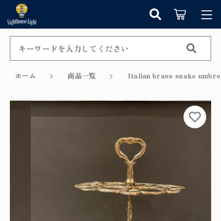
カートに商品を追加しました
キーワード検索
ログイン / 会員登録
すべて
お知らせ
ホーム
商品一覧
Italian brass snake
こだわり検索
シャンデリア
お気に入り
ショッピングを続ける
親カテゴリ
ペンダントライト
カテゴリーから探す
カートを確認する
テーブルランプ
子カテゴリ
新着商品から探す
ウォールランプ
セール商品から探す
フロアランプ
価格帯