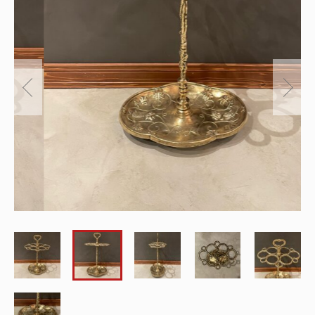
～
オリジナルランプ
取付方法／取付事例／修理事例
その他
フィンスタイル
Lighthouse Lightについて
在庫あり
セール
アンティーク小物/家具
ショッピングガイド
並び順
パーツ
お知らせ
サブスクリプション
ブログ
お問い合わせ