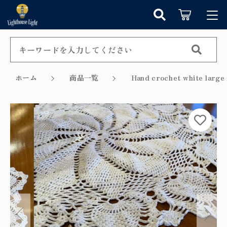
カートに商品を追加しました
キーワード検索
ログイン / 会員登録
すべて
お知らせ
ホーム
商品一覧
Hand crochet white 
こだわり検索
シャンデリア
お気に入り
ショッピングを続ける
親カテゴリ
ペンダントライト
カテゴリーから探す
カートを確認する
テーブルランプ
子カテゴリ
新着商品から探す
ウォールランプ
セール商品から探す
フロアランプ
価格帯