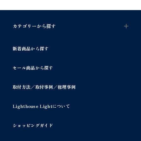
t
w
h
カテゴリーから探す
i
t
e
l
新着商品から探す
a
r
g
セール商品から探す
e
c
o
取付方法／取付事例／修理事例
t
t
o
Lighthouse Lightについて
n
d
ショッピングガイド
o
i
l
お知らせ
y