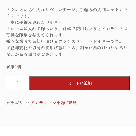
フランスから仕入れたヴィンテージ、手編みの大判コットンド
イリーです。
丁寧に手編みされたドイリー。
フレームに入れて飾ったり、食卓で使用したりとインテリアに
可憐な印象を与えてくれます。
様々な場面でお使い頂けるフランスコットンドイリーです。
※経年変化や以前の使用状態による、細かい糸のほつれや汚れ
などがある場合がございます。
在庫1個
H
カートに追加
a
n
d
カテゴリー:
アンティーク小物/家具
c
r
o
c
h
e