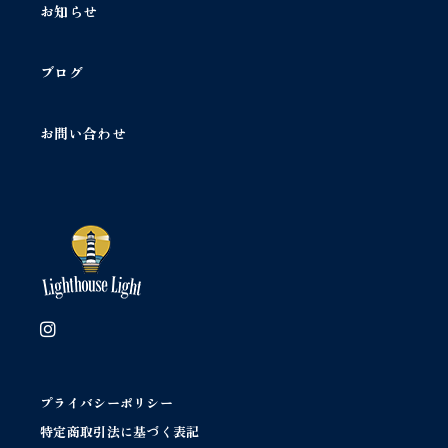
/
ハ
ブログ
ン
ド
ク
お問い合わせ
ロ
ッ
シ
ェ
ホ
ワ
イ
ト
ラ
ー
ジ
コ
ッ
プライバシーポリシー
ト
特定商取引法に基づく表記
ン
ド