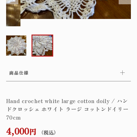
～
オリジナルランプ
取付方法／取付事例／修理事例
その他
フィンスタイル
Lighthouse Lightについて
在庫あり
セール
アンティーク小物/家具
ショッピングガイド
並び順
パーツ
お知らせ
商品仕様
サブスクリプション
ブログ
Hand crochet white large cotton doily / ハン
ドクロッシェ ホワイト ラージ コットンドイリー
お問い合わせ
70cm
4,000
円
（税込）