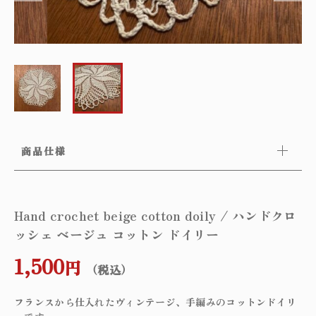
～
オリジナルランプ
取付方法／取付事例／修理事例
その他
フィンスタイル
Lighthouse Lightについて
在庫あり
セール
アンティーク小物/家具
ショッピングガイド
並び順
パーツ
商品仕様
お知らせ
サブスクリプション
ブログ
Hand crochet beige cotton doily / ハンドクロ
ッシェ ベージュ コットン ドイリー
お問い合わせ
1,500
円
（税込）
フランスから仕入れたヴィンテージ、手編みのコットンドイリ