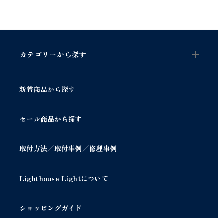
h
e
t
b
e
カテゴリーから探す
i
g
e
c
新着商品から探す
o
t
t
セール商品から探す
o
n
d
取付方法／取付事例／修理事例
o
i
l
Lighthouse Lightについて
y
/
ショッピングガイド
ハ