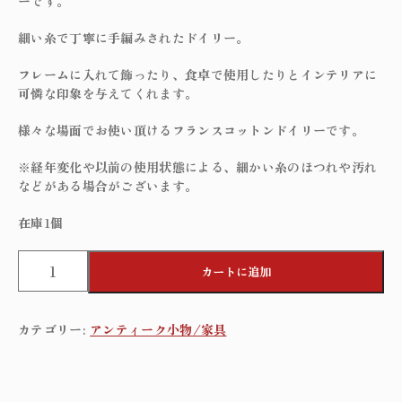
ーです。
細い糸で丁寧に手編みされたドイリー。
フレームに入れて飾ったり、食卓で使用したりとインテリアに
可憐な印象を与えてくれます。
様々な場面でお使い頂けるフランスコットンドイリーです。
※経年変化や以前の使用状態による、細かい糸のほつれや汚れ
などがある場合がございます。
在庫1個
H
カートに追加
a
n
d
カテゴリー:
アンティーク小物/家具
c
r
o
c