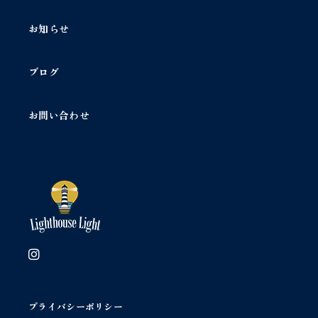
ン
ド
お知らせ
ク
ロ
ッ
ブログ
シ
ェ
ベ
お問い合わせ
ー
ジ
ュ
コ
ッ
ト
ン
ド
イ
リ
ー
個
プライバシーポリシー