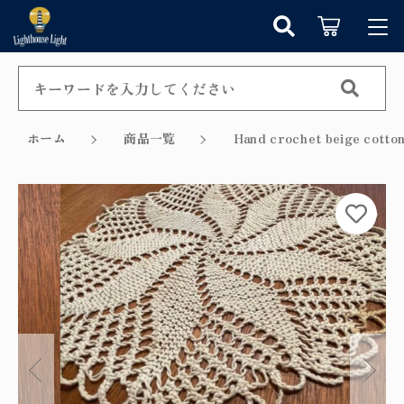
カートに商品を追加しました
キーワード検索
ログイン / 会員登録
すべて
お知らせ
ホーム
商品一覧
Hand crochet beige 
こだわり検索
シャンデリア
お気に入り
ショッピングを続ける
親カテゴリ
ペンダントライト
カテゴリーから探す
カートを確認する
テーブルランプ
子カテゴリ
新着商品から探す
ウォールランプ
セール商品から探す
フロアランプ
価格帯