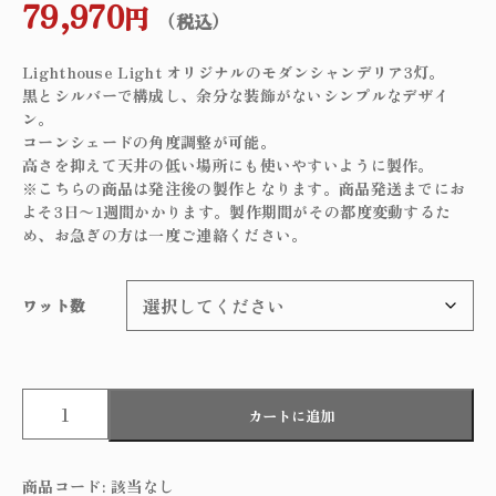
79,970
円
（税込）
Lighthouse Light オリジナルのモダンシャンデリア3灯。
黒とシルバーで構成し、余分な装飾がないシンプルなデザイ
ン。
コーンシェードの角度調整が可能。
高さを抑えて天井の低い場所にも使いやすいように製作。
※こちらの商品は発注後の製作となります。商品発送までにお
よそ3日〜1週間かかります。製作期間がその都度変動するた
め、お急ぎの方は一度ご連絡ください。
ワット数
B
カートに追加
l
a
c
商品コード:
該当なし
k