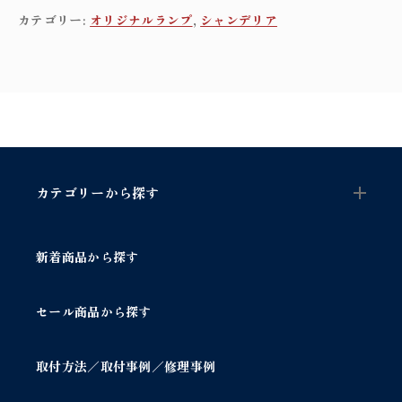
c
カテゴリー:
オリジナルランプ
,
シャンデリア
o
n
e
c
h
a
n
d
e
カテゴリーから探す
l
i
e
新着商品から探す
r
3
灯
セール商品から探す
/
ブ
ラ
取付方法／取付事例／修理事例
ッ
ク