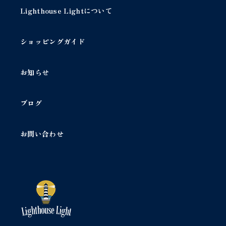
コ
Lighthouse Lightについて
ー
ン
シ
ショッピングガイド
ャ
ン
デ
お知らせ
リ
ア
3
ブログ
灯
個
お問い合わせ