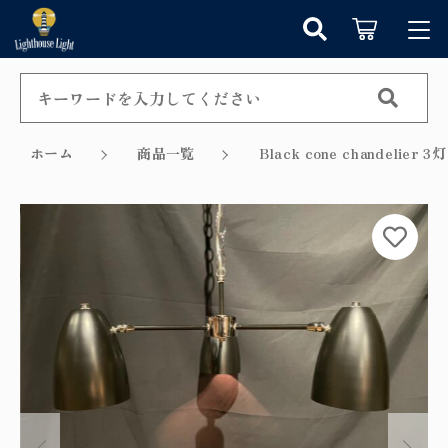
カートに商品を追加しました
キーワード検索
ログイン / 会員登録
すべて
お知らせ
ホーム
商品一覧
Black cone chandeli
こだわり検索
シャンデリア
お気に入り
ショッピングを続ける
親カテゴリ
ペンダントライト
カテゴリーから探す
カートを確認する
テーブルランプ
子カテゴリ
新着商品から探す
ウォールランプ
セール商品から探す
フロアランプ
価格帯