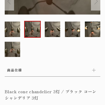
～
オリジナルランプ
取付方法／取付事例／修理事例
その他
フィンスタイル
Lighthouse Lightについて
在庫あり
セール
アンティーク小物/家具
ショッピングガイド
並び順
パーツ
お知らせ
サブスクリプション
ブログ
商品仕様
お問い合わせ
Black cone chandelier 3灯 / ブラック コーン
シャンデリア 3灯