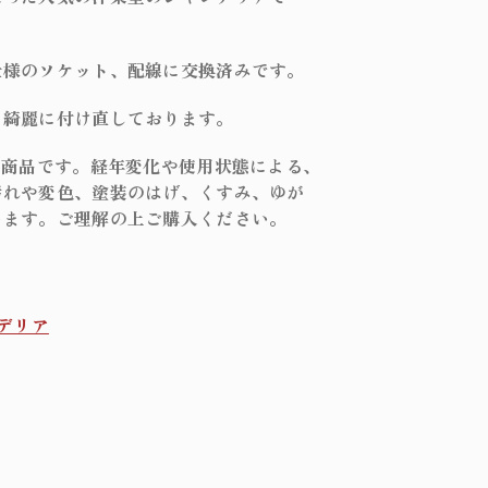
ール
ンプ
ル
仕様のソケット、配線に交換済みです。
小物/家具
し綺麗に付け直しております。
の商品です。経年変化や使用状態による、
汚れや変色、塗装のはげ、くすみ、ゆが
ション
います。ご理解の上ご購入ください。
デリア