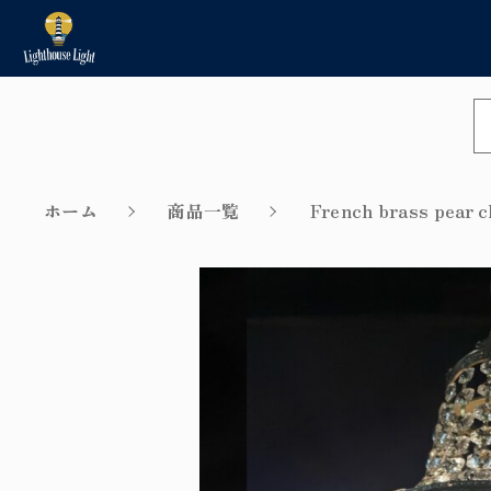
NEW
カートに商品を追加
新着商品から探す
ホーム
商品一覧
French brass pe
Sale
セール商品から探す
親カテゴリ
Installation method/Inst
ショ
ple/Repair example
価格帯
取付方法／取付事例／修理事例