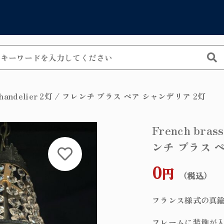
Catego
しました
カテゴリーから
ar chandelier 2灯 / フレンチ ブラス ペア シャンデリア 2灯
シャンデリア
French bras
子カテゴリ
ンチ ブラス 
ペンダントラ
allation exam
ッピングを続ける
カートを確認
0
テーブルラン
円
（税込）
ウォールラン
フランス様式の真鍮
その他
フロアランプ
フレームに装飾が