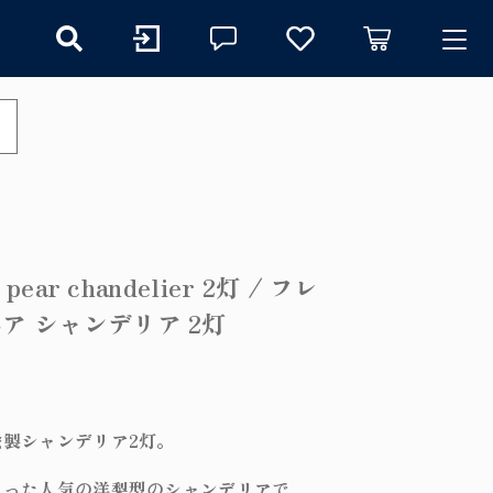
ry
探す
s pear chandelier 2灯 / フレ
ペア シャンデリア 2灯
イト
する
プ
プ
製シャンデリア2灯。
入った人気の洋梨型のシャンデリアで