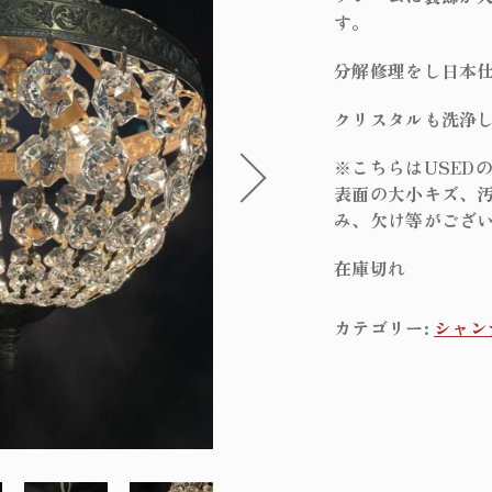
在庫あり
セ
オリジナルラ
す。
フィンスタイ
分解修理をし日本
アンティーク
クリスタルも洗浄
パーツ
※こちらはUSED
表面の大小キズ、
サブスクリプ
み、欠け等がござ
在庫切れ
カテゴリー:
シャン