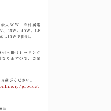
灯 最大80W ※付属電
W、25W、40W、LE
真は10Wで撮影。
※引っ掛けシーリング
異なりますので、ご確
をお選びください。
online.jp/product
mm