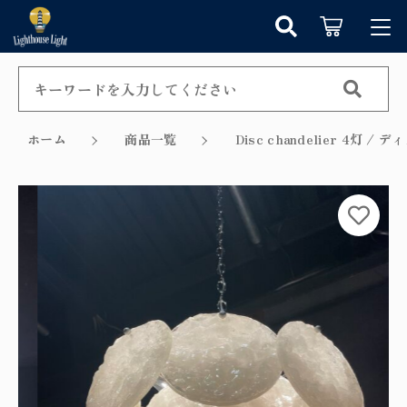
カートに商品を追加しました
キーワード検索
ログイン / 会員登録
すべて
お知らせ
ホーム
商品一覧
Disc chandelier 4灯 
こだわり検索
シャンデリア
お気に入り
ショッピングを続ける
親カテゴリ
ペンダントライト
カテゴリーから探す
カートを確認する
テーブルランプ
子カテゴリ
新着商品から探す
ウォールランプ
セール商品から探す
フロアランプ
価格帯