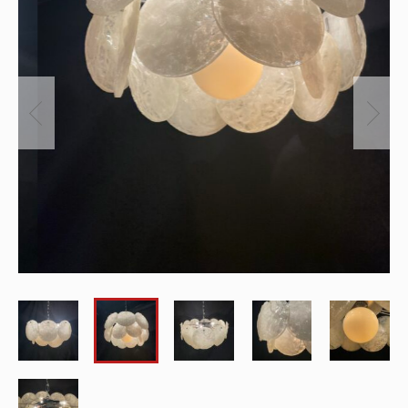
～
オリジナルランプ
取付方法／取付事例／修理事例
その他
フィンスタイル
Lighthouse Lightについて
在庫あり
セール
アンティーク小物/家具
ショッピングガイド
並び順
パーツ
お知らせ
サブスクリプション
ブログ
お問い合わせ