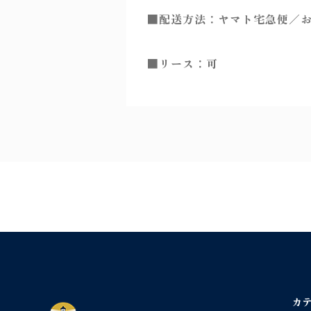
■配送方法：ヤマト宅急便／
■リース：可
カ