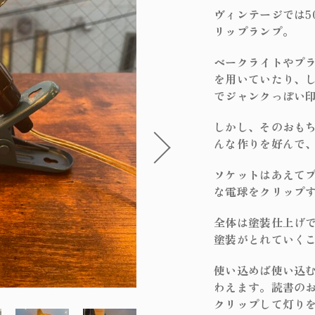
在庫あり
セ
オリジナルラ
ヴィンテージでは5
リップランプ。
フィンスタイ
ベークライトやプ
アンティーク
を用いていたり、
でジャンクっぽい
パーツ
しかし、そのおも
サブスクリプ
んな作りを好んで
ソケットはあえて
な電球をクリップ
全体は塗装仕上げ
塗装がとれていく
使い込めば使い込
わえます。読書の
クリップして灯り