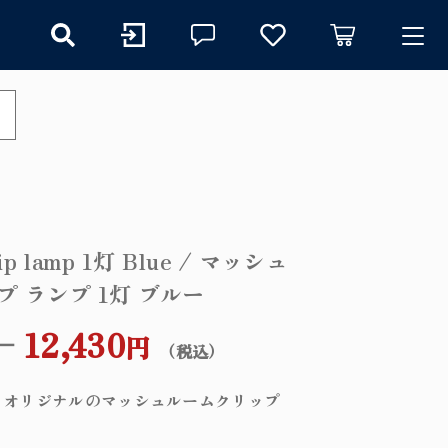
ry
探す
ip lamp 1灯 Blue / マッシュ
プ ランプ 1灯 ブルー
イト
する
–
12,430
プ
円
（税込）
プ
Light オリジナルのマッシュルームクリップ