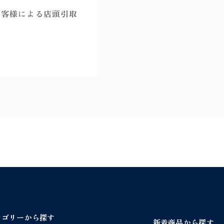
/
マ
お客様による店頭引取
ッ
シ
ュ
ル
ー
ム
ク
リ
ッ
プ
ラ
ン
プ
1
灯
ブ
ル
テゴリーから探す
新着商品から探す