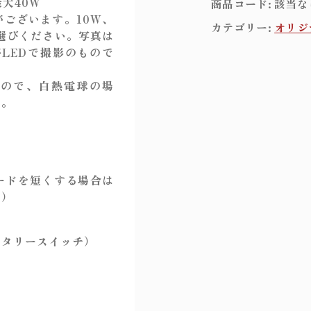
最大40W
商品コード:
該当な
r
がございます。10W、
カテゴリー:
オリジ
o
らお選びください。写真は
o
がLEDで撮影のもので
m
c
むので、白熱電球の場
l
す。
i
p
l
a
m
コードを短くする場合は
p
い）
1
灯
ータリースイッチ）
B
l
u
e