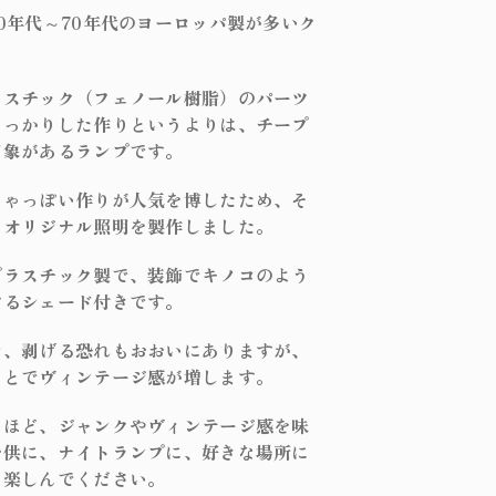
ール
ンプ
0年代～70年代のヨーロッパ製が多いク
ル
ラスチック（フェノール樹脂）のパーツ
小物/家具
しっかりした作りというよりは、チープ
印象があるランプです。
ちゃっぽい作りが人気を博したため、そ
ション
、オリジナル照明を製作しました。
プラスチック製で、装飾でキノコのよう
するシェード付きです。
で、剥げる恐れもおおいにありますが、
ことでヴィンテージ感が増します。
むほど、ジャンクやヴィンテージ感を味
お供に、ナイトランプに、好きな場所に
を楽しんでください。