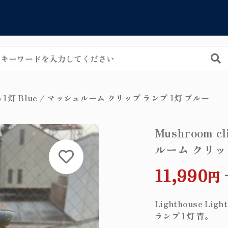
Catego
しました
カテゴリーから
lamp 1灯 Blue / マッシュルーム クリップ ランプ 1灯 ブルー
シャンデリア
Mushroom cl
子カテゴリ
ルーム クリッ
ペンダントラ
allation exam
ッピングを続ける
カートを確認
11,990
テーブルラン
円
ウォールラン
Lighthouse 
その他
フロアランプ
ランプ 1灯 青。