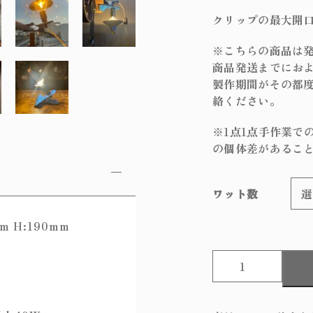
クリップの最大開口
※こちらの商品は
商品発送までにおよ
製作期間がその都
絡ください。
※1点1点手作業で
の個体差があるこ
ワット数
m H:190mm
M
u
s
h