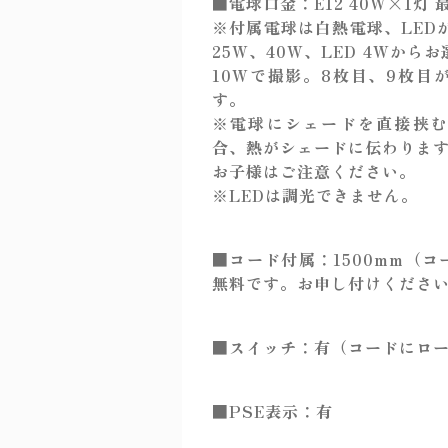
■電球口金：E12 40W×1灯 
※付属電球は白熱電球、LED
25W、40W、LED 4Wか
10Wで撮影。8枚目、9枚目
す。
※電球にシェードを直接挟
合、熱がシェードに伝わりま
お子様はご注意ください。
※LEDは調光できません。
■コード付属：1500mm（
無料です。お申し付けくださ
■スイッチ：有（コードにロ
■PSE表示：有