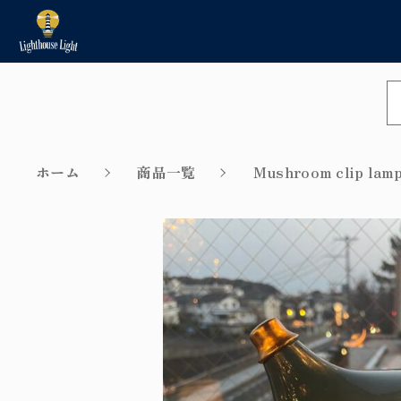
NEW
カートに商品を追加
新着商品から探す
ホーム
商品一覧
Mushroom clip 
Sale
セール商品から探す
親カテゴリ
Installation method/Inst
ショ
ple/Repair example
価格帯
取付方法／取付事例／修理事例