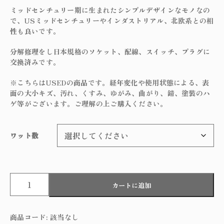
ミッドセンチュリー期に生まれたシンプルデザインなモノなの
で、USミッドセンチュリーやインダストリアル、北欧系との相
性も良いです。
分解修理をし日本規格のソケット、配線、スイッチ、プラグに
交換済みです。
※こちらはUSEDの商品です。経年変化や使用状態による、表
面の大小キズ、汚れ、くすみ、ゆがみ、曲がり、錆、塗装のハ
ゲ等がございます。ご理解の上ご購入ください。
ワット数
A
カートに追加
l
u
m
商品コード:
該当なし
i