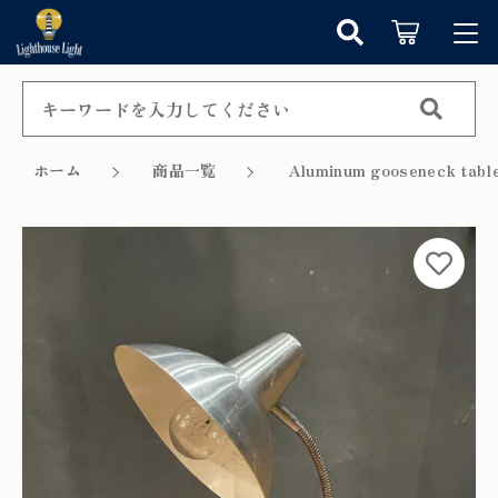
カートに商品を追加しました
キーワード検索
ログイン / 会員登録
すべて
お知らせ
ホーム
商品一覧
Aluminum gooseneck 
こだわり検索
シャンデリア
お気に入り
ショッピングを続ける
親カテゴリ
ペンダントライト
カテゴリーから探す
カートを確認する
テーブルランプ
子カテゴリ
新着商品から探す
ウォールランプ
セール商品から探す
フロアランプ
価格帯