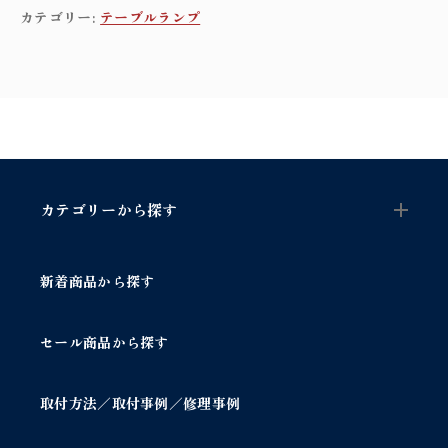
n
カテゴリー:
テーブルランプ
u
m
g
o
o
s
e
n
e
カテゴリーから探す
c
k
t
新着商品から探す
a
b
l
セール商品から探す
e
l
a
取付方法／取付事例／修理事例
m
p