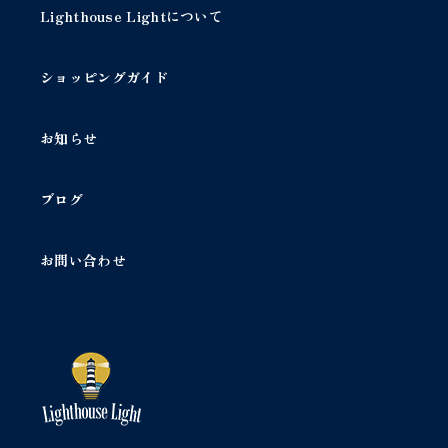
1
Lighthouse Lightについて
灯
/
ア
ショッピングガイド
ル
ミ
ナ
お知らせ
ム
グ
ー
ブログ
ス
ネ
ッ
お問い合わせ
ク
テ
ー
ブ
ル
ラ
ン
プ
1