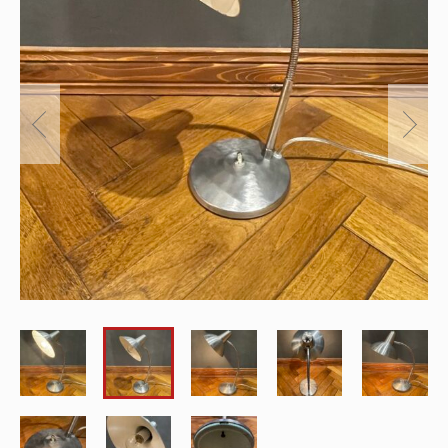
～
オリジナルランプ
取付方法／取付事例／修理事例
その他
フィンスタイル
Lighthouse Lightについて
在庫あり
セール
アンティーク小物/家具
ショッピングガイド
並び順
パーツ
お知らせ
サブスクリプション
ブログ
お問い合わせ