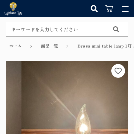
カートに商品を追加しました
キーワード検索
ログイン / 会員登録
すべて
お知らせ
ホーム
商品一覧
Brass mini table lam
こだわり検索
シャンデリア
お気に入り
ショッピングを続ける
親カテゴリ
ペンダントライト
カテゴリーから探す
カートを確認する
テーブルランプ
子カテゴリ
新着商品から探す
ウォールランプ
セール商品から探す
フロアランプ
価格帯