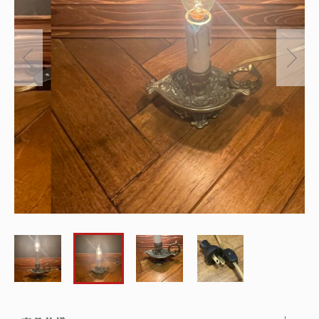
～
オリジナルランプ
取付方法／取付事例／修理事例
その他
フィンスタイル
Lighthouse Lightについて
在庫あり
セール
アンティーク小物/家具
ショッピングガイド
並び順
パーツ
お知らせ
サブスクリプション
ブログ
お問い合わせ