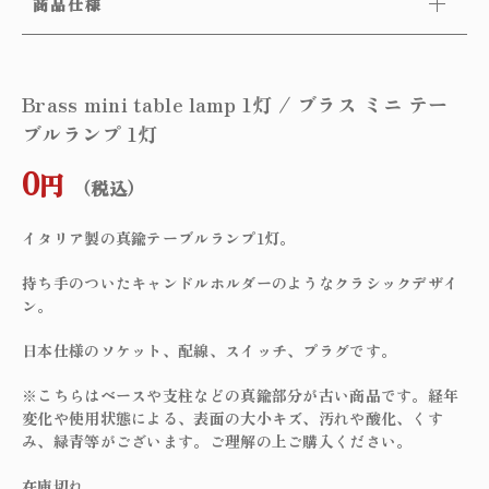
商品仕様
Brass mini table lamp 1灯 / ブラス ミニ テー
ブルランプ 1灯
0
円
（税込）
イタリア製の真鍮テーブルランプ1灯。
持ち手のついたキャンドルホルダーのようなクラシックデザイ
ン。
日本仕様のソケット、配線、スイッチ、プラグです。
※こちらはベースや支柱などの真鍮部分が古い商品です。経年
変化や使用状態による、表面の大小キズ、汚れや酸化、くす
み、緑青等がございます。ご理解の上ご購入ください。
在庫切れ