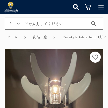
カートに商品を追加しました
キーワード検索
ログイン / 会員登録
すべて
お知らせ
ホーム
商品一覧
Fin style table lamp
こだわり検索
シャンデリア
お気に入り
ショッピングを続ける
親カテゴリ
ペンダントライト
カテゴリーから探す
カートを確認する
テーブルランプ
子カテゴリ
新着商品から探す
ウォールランプ
セール商品から探す
フロアランプ
価格帯