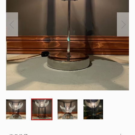
～
オリジナルランプ
取付方法／取付事例／修理事例
その他
フィンスタイル
Lighthouse Lightについて
在庫あり
セール
アンティーク小物/家具
ショッピングガイド
並び順
パーツ
お知らせ
サブスクリプション
ブログ
お問い合わせ