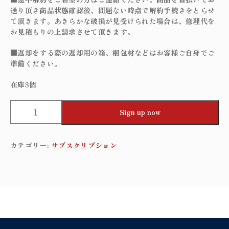
送り頂き商品状態確認後、問題ない時点で解約手続きをとらせ
て頂きます。あきらかな破損が見受けられた場合は、修理代を
お見積もりの上請求させて頂きます。
■返却をする際の返却用の箱、梱包材などはお客様ご自身でご
準備ください。
在庫3個
F
Sign up now
i
n
s
カテゴリー:
サブスクリプション
t
y
l
e
t
a
b
l