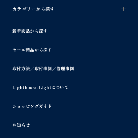
e
カテゴリーから探す
l
a
m
p
新着商品から探す
1
灯
/
セール商品から探す
フ
ィ
ン
取付方法／取付事例／修理事例
ス
タ
イ
Lighthouse Lightについて
ル
テ
ショッピングガイド
ー
ブ
ル
お知らせ
ラ
ン