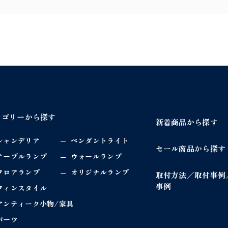
e
l
a
m
p
1
灯
w
o
テゴリーから探す
o
新着商品から探す
d
シャンデリア
ペンダントライト
f
セール商品から探す
i
テーブルランプ
ウォールランプ
n
フロアランプ
オリジナルランプ
取付方法／取付事例
w
事例
フィンスタイル
h
アンティーク小物/家具
i
t
パーツ