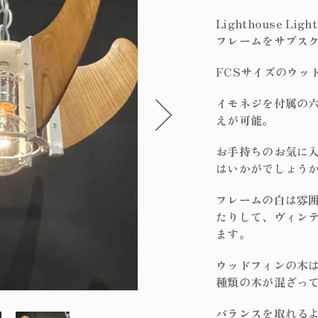
在庫あり
セ
オリジナルラ
Lighthouse L
フィンスタイ
フレームをサブス
アンティーク
FCSサイズのウッ
パーツ
イモネジを付属の
えが可能。
サブスクリプ
お手持ちのお気に
はいかがでしょう
フレームの白は雰
たりして、ヴィン
ます。
ウッドフィンの木
種類の木が混ざっ
バランスを取れる