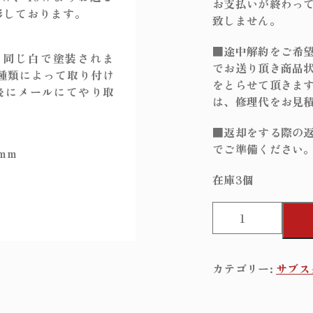
お支払いが終わっ
影しております。
致しません。
■途中解約をご希
と同じ白で塗装されま
でお送り頂き商品
種類によって取り付け
をとらせて頂きま
後にメールにてやり取
は、修理代をお見
■返却をする際の
でご準備ください
mm
在庫3個
F
i
n
s
カテゴリー:
サブス
t
y
l