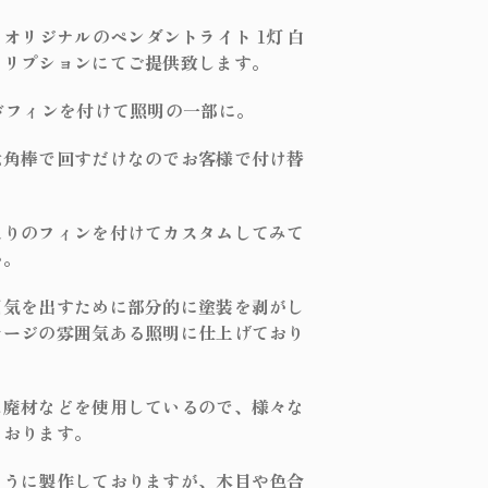
ール
ンプ
ight オリジナルのペンダントライト 1灯 白
ル
クリプションにてご提供致します。
小物/家具
ドフィンを付けて照明の一部に。
六角棒で回すだけなのでお客様で付け替
ション
入りのフィンを付けてカスタムしてみて
か。
囲気を出すために部分的に塗装を剥がし
テージの雰囲気ある照明に仕上げており
は廃材などを使用しているので、様々な
ております。
ように製作しておりますが、木目や色合