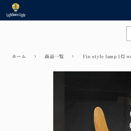
NEW
カートに商品を追加
新着商品から探す
ホーム
商品一覧
Fin style lamp 
Sale
セール商品から探す
親カテゴリ
Installation method/Inst
ショ
ple/Repair example
価格帯
取付方法／取付事例／修理事例