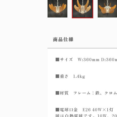
商品仕様
■サイズ W:360mm D:360m
■重さ 1.4kg
■材質 フレーム：鉄、クロム
■電球口金 E26 40W×1
球は白熱電球です。10W、2