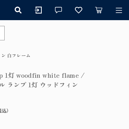
ry
探す
ッドフィン 白フレーム
mp 1灯 woodfin white flame /
ル ランプ 1灯 ウッドフィン
イト
する
プ
プ
税込）