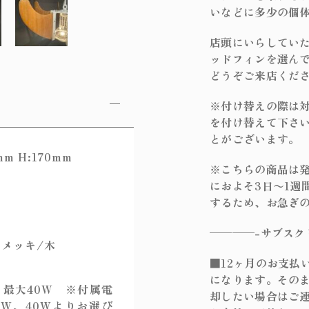
いなどに多少の個
店頭にいらしてい
ッドフィンを選ん
どうぞご来店くだ
※付け替えの際は対
を付け替えて下さ
とがございます。
m H:170mm
※こちらの商品は
におよそ3日〜1週
するため、お急ぎ
————-サブスク
メッキ/木
■12ヶ月のお支払
になります。その
灯 最大40W ※付属電
却したい場合はご
0W、40Wよりお選び