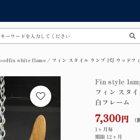
Catego
しました
カテゴリーから
1灯 woodfin white flame / フィン スタイル ランプ 1灯 ウ
シャンデリア
Fin style la
子カテゴリ
フィン スタイ
ペンダントラ
白フレーム
allation exam
ッピングを続ける
カートを確認
テーブルラン
7,300
円
ウォールラン
（
その他
1ヶ月毎
フロアランプ
期限 12ヶ月