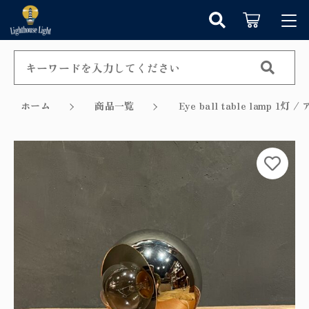
カートに商品を追加しました
キーワード検索
ログイン / 会員登録
すべて
お知らせ
ホーム
商品一覧
Eye ball table lamp 
こだわり検索
シャンデリア
お気に入り
ショッピングを続ける
親カテゴリ
ペンダントライト
カテゴリーから探す
カートを確認する
テーブルランプ
子カテゴリ
新着商品から探す
ウォールランプ
セール商品から探す
フロアランプ
価格帯