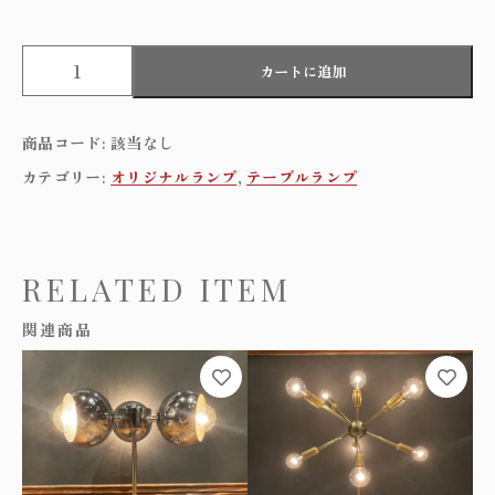
E
カートに追加
y
e
b
商品コード:
該当なし
a
l
カテゴリー:
オリジナルランプ
,
テーブルランプ
l
t
a
b
RELATED ITEM
l
e
関連商品
l
a
こ
こ
m
の
の
p
商
商
1
品
品
灯
に
に
/
は
は