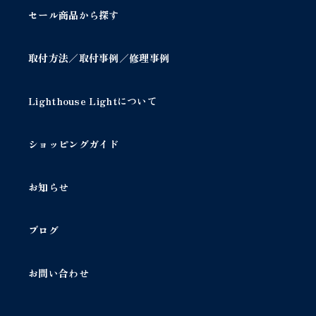
ジ
セール商品から探す
ジ
か
か
ら
ら
取付方法／取付事例／修理事例
選
選
択
択
で
で
Lighthouse Lightについて
き
き
ま
ま
す
す
ショッピングガイド
お知らせ
ブログ
お問い合わせ