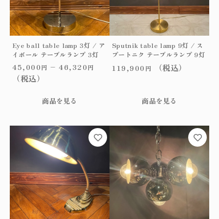
ア
複
複
イ
数
数
ボ
の
の
ー
バ
バ
ル
リ
リ
Eye ball table lamp 3灯 / ア
Sputnik table lamp 9灯 / ス
テ
エ
エ
イボール テーブルランプ 3灯
プートニク テーブルランプ 9灯
ー
ー
ー
45,000
–
46,320
（税込）
119,900
円
円
円
ブ
シ
シ
（税込）
ル
ョ
ョ
ラ
ン
ン
商品を見る
商品を見る
ン
が
が
プ
あ
あ
1
り
り
こ
こ
灯
ま
ま
の
の
個
す。
す。
商
商
オ
オ
品
品
プ
プ
に
に
シ
シ
は
は
ョ
ョ
複
複
ン
ン
数
数
は
は
の
の
商
商