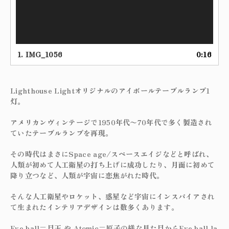
1.
IMG_1056
0:16
Lighthouse Lightオリジナルのアイボールテーブルランプ1
灯。
アメリカンヴィンテージで1950年代〜70年代で多く製造され
ていたテーブルランプを再現。
その時代はまさにSpace age/スペースエイジなどと呼ばれ、
人類が初めて人工衛星の打ち上げに成功したり、月面に初めて
降り立つなど、人類が宇宙に恋焦がれた時代。
そんな人工衛星やロケット、惑星など宇宙にインスパイアされ
て生まれたインテリアデザインは数多くあります。
Eye ball=目玉 や Atomic=原子の様な見た目からEye ball la