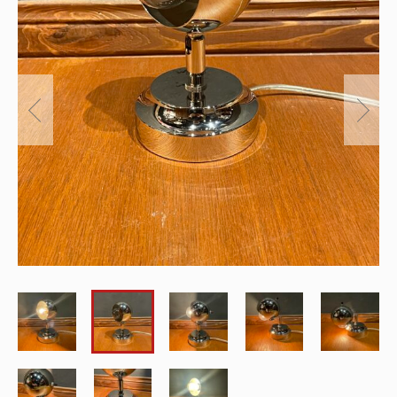
～
オリジナルランプ
取付方法／取付事例／修理事例
その他
フィンスタイル
Lighthouse Lightについて
在庫あり
セール
アンティーク小物/家具
ショッピングガイド
並び順
パーツ
お知らせ
サブスクリプション
ブログ
お問い合わせ