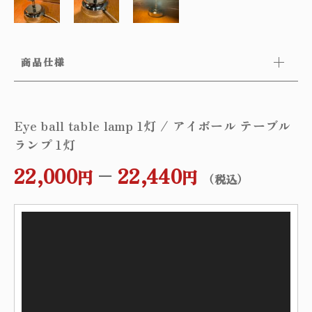
商品仕様
Eye ball table lamp 1灯 / アイボール テーブル
ランプ 1灯
22,000
–
22,440
円
円
（税込）
動
画
プ
レ
ー
ヤ
ー