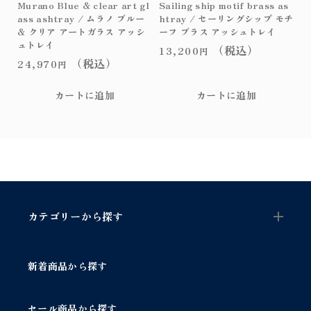
Murano Blue & clear art gl
Sailing ship motif brass as
ass ashtray / ムラノ ブルー
htray / セーリングシップ モチ
& クリア アートガラス アッシ
ーフ ブラス アッシュトレイ
ュトレイ
（税込）
13,200
円
（税込）
24,970
円
カートに追加
カートに追加
カテゴリーから探す
新着商品から探す
セール商品から探す