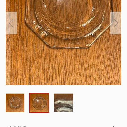
～
オリジナルランプ
取付方法／取付事例／修理事例
その他
フィンスタイル
Lighthouse Lightについて
在庫あり
セール
アンティーク小物/家具
ショッピングガイド
並び順
パーツ
お知らせ
サブスクリプション
ブログ
お問い合わせ