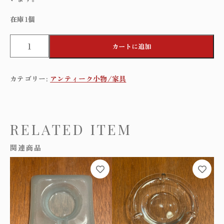
在庫1個
O
カートに追加
c
t
a
カテゴリー:
アンティーク小物/家具
g
o
n
g
l
RELATED ITEM
a
s
関連商品
s
a
s
h
t
r
a