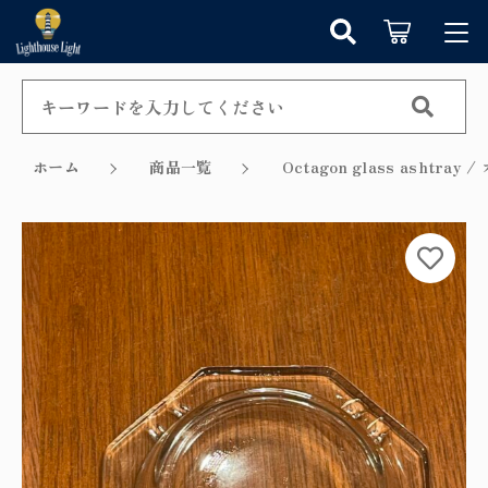
カートに商品を追加しました
キーワード検索
ログイン / 会員登録
すべて
お知らせ
ホーム
商品一覧
Octagon glass ashtr
こだわり検索
シャンデリア
お気に入り
ショッピングを続ける
親カテゴリ
ペンダントライト
カテゴリーから探す
カートを確認する
テーブルランプ
子カテゴリ
新着商品から探す
ウォールランプ
セール商品から探す
フロアランプ
価格帯