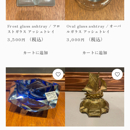
y
/
オ
ク
Frost glass ashtray / フロ
Oval glass ashtray / オーバ
タ
ストガラス アッシュトレイ
ルガラス アッシュトレイ
ゴ
（税込）
（税込）
ン
3,500
3,000
円
円
ガ
ラ
カートに追加
カートに追加
ス
ア
ッ
シ
ュ
ト
レ
イ
個