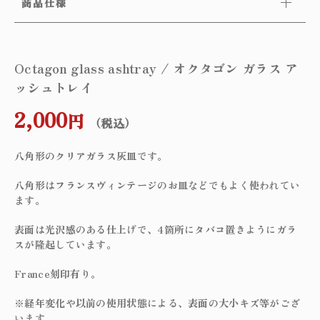
商品仕様
Octagon glass ashtray / オクタゴン ガラス ア
ッシュトレイ
2,000
円
（税込）
八角形のクリアガラス灰皿です。
八角形はフランスヴィンテージのお皿などでもよく使われてい
ます。
表面は光沢感のある仕上げで、4箇所にタバコ置きようにガラ
スが隆起しています。
France刻印有り。
※経年変化や以前の使用状態による、表面の大小キズ等がござ
います。