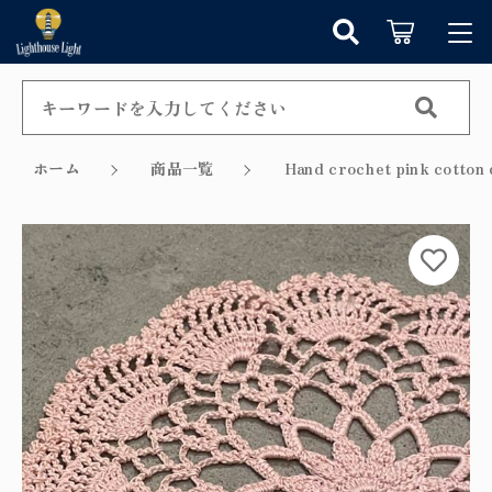
カートに商品を追加しました
キーワード検索
ログイン / 会員登録
すべて
お知らせ
ホーム
商品一覧
Hand crochet pink c
こだわり検索
シャンデリア
お気に入り
ショッピングを続ける
親カテゴリ
ペンダントライト
カテゴリーから探す
カートを確認する
テーブルランプ
子カテゴリ
新着商品から探す
ウォールランプ
セール商品から探す
フロアランプ
価格帯