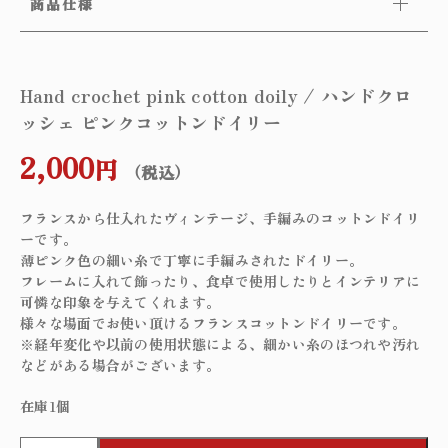
商品仕様
Hand crochet pink cotton doily / ハンドクロ
ッシェ ピンクコットンドイリー
2,000
円
（税込）
フランスから仕入れたヴィンテージ、手編みのコットンドイリ
ーです。
薄ピンク色の細い糸で丁寧に手編みされたドイリー。
フレームに入れて飾ったり、食卓で使用したりとインテリアに
可憐な印象を与えてくれます。
様々な場面でお使い頂けるフランスコットンドイリーです。
※経年変化や以前の使用状態による、細かい糸のほつれや汚れ
などがある場合がございます。
在庫1個
H