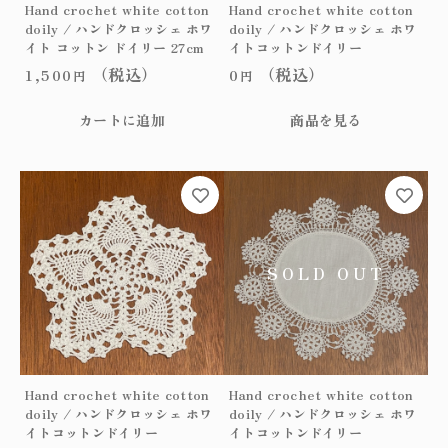
Hand crochet white cotton
Hand crochet white cotton
o
doily / ハンドクロッシェ ホワ
doily / ハンドクロッシェ ホワ
i
イト コットン ドイリー 27cm
イトコットンドイリー
l
（税込）
（税込）
1,500
0
y
円
円
/
ハ
カートに追加
商品を見る
ン
ド
ク
ロ
ッ
シ
ェ
ピ
ン
ク
コ
ッ
ト
Hand crochet white cotton
Hand crochet white cotton
ン
doily / ハンドクロッシェ ホワ
doily / ハンドクロッシェ ホワ
ド
イトコットンドイリー
イトコットンドイリー