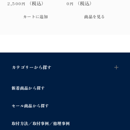
イ
（税込）
（税込）
2,500
0
円
円
リ
ー
カートに追加
商品を見る
個
カテゴリーから探す
新着商品から探す
セール商品から探す
取付方法／取付事例／修理事例