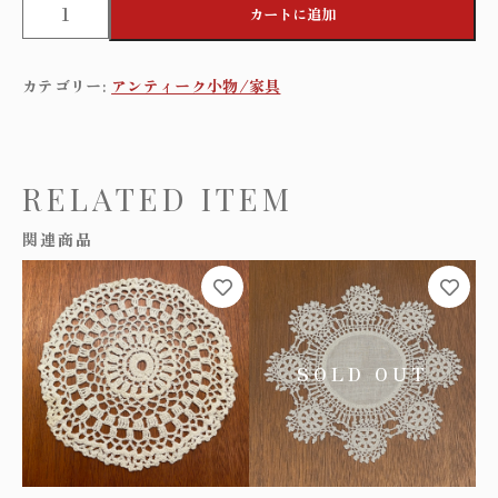
カートに追加
a
n
d
カテゴリー:
アンティーク小物/家具
c
r
o
c
h
RELATED ITEM
e
t
関連商品
p
i
n
k
c
o
t
t
o
n
d