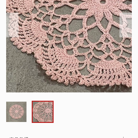
～
オリジナルランプ
取付方法／取付事例／修理事例
その他
フィンスタイル
Lighthouse Lightについて
在庫あり
セール
アンティーク小物/家具
ショッピングガイド
並び順
パーツ
お知らせ
サブスクリプション
ブログ
お問い合わせ