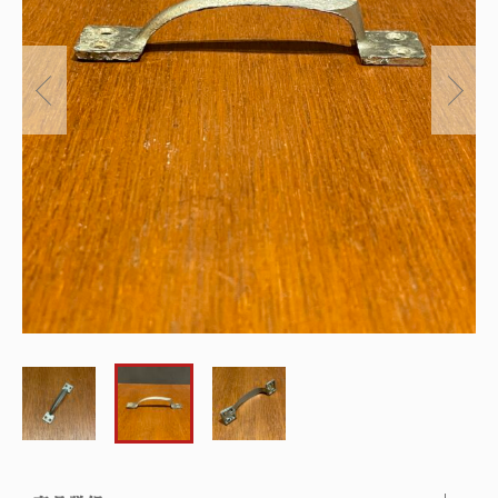
～
オリジナルランプ
取付方法／取付事例／修理事例
その他
フィンスタイル
Lighthouse Lightについて
在庫あり
セール
アンティーク小物/家具
ショッピングガイド
並び順
パーツ
お知らせ
サブスクリプション
ブログ
お問い合わせ