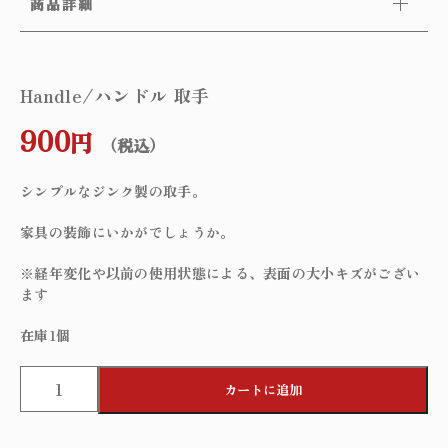
商品詳細
Handle/ハンドル 取手
900
円
（税込）
シンプルなジンク製の取手。
家具の装飾にいかがでしょうか。
※経年変化や以前の使用状態による、表面の大小キズがござい
ます
在庫1個
H
カートに追加
a
n
d