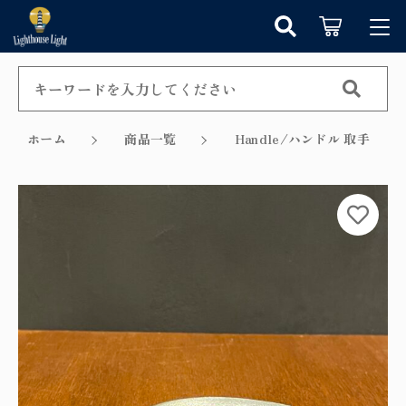
カートに商品を追加しました
キーワード検索
ログイン / 会員登録
すべて
お知らせ
ホーム
商品一覧
Handle/ハンドル 取手
こだわり検索
シャンデリア
お気に入り
ショッピングを続ける
親カテゴリ
ペンダントライト
カテゴリーから探す
カートを確認する
テーブルランプ
子カテゴリ
新着商品から探す
ウォールランプ
セール商品から探す
フロアランプ
価格帯