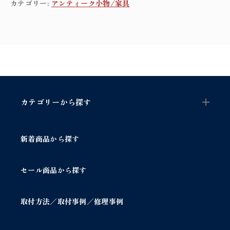
カテゴリー:
アンティーク小物/家具
l
e/
ハ
ン
ド
ル
取
手
個
カテゴリーから探す
新着商品から探す
セール商品から探す
取付方法／取付事例／修理事例