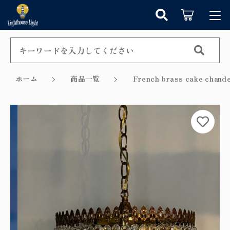
カートに商品を追加しました
キーワード検索
ログイン / 会員登録
すべて
お知らせ
ホーム
商品一覧
French brass cake c
こだわり検索
シャンデリア
お気に入り
ショッピングを続ける
親カテゴリ
ペンダントライト
カテゴリーから探す
カートを確認する
テーブルランプ
子カテゴリ
新着商品から探す
ウォールランプ
セール商品から探す
フロアランプ
価格帯