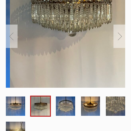
～
オリジナルランプ
取付方法／取付事例／修理事例
その他
フィンスタイル
Lighthouse Lightについて
在庫あり
セール
アンティーク小物/家具
ショッピングガイド
並び順
パーツ
お知らせ
サブスクリプション
ブログ
お問い合わせ