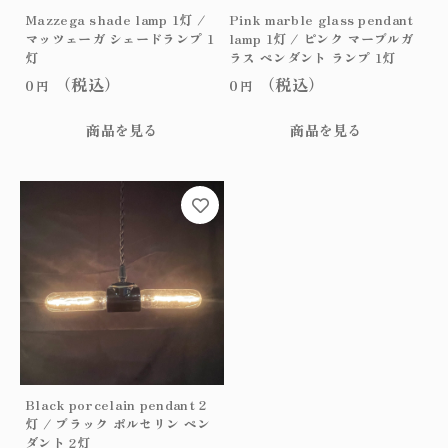
Mazzega shade lamp 1灯 /
Pink marble glass pendant
マッツェーガ シェードランプ 1
lamp 1灯 / ピンク マーブルガ
灯
ラス ペンダント ランプ 1灯
（税込）
（税込）
0
0
円
円
商品を見る
商品を見る
Black porcelain pendant 2
灯 / ブラック ポルセリン ペン
ダント 2灯