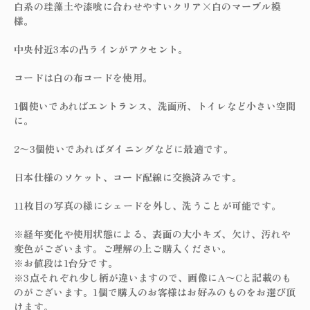
白系の珪藻土や漆喰に合わせやすいクリア×白のマーブル模
様。
中央付近3本の凸ラインがアクセント。
コードは白の布コードを使用。
1個使いであればエントランス、洗面所、トイレなど小さい空間
に。
2〜3個使いであればダイニングなどに最適です。
日本仕様のソケット、コード配線に交換済みです。
11枚目の写真の様にシェードを外し、洗うことが可能です。
※経年変化や使用状態による、表面の大小キズ、欠け、汚れや
変色がございます。ご理解の上ご購入ください。
※お値段は1台分です。
※3点それぞれ少し柄が違いますので、画像にA〜Cと記載のも
のがございます。1個で購入のお客様はお好みのものをお選び頂
けます。