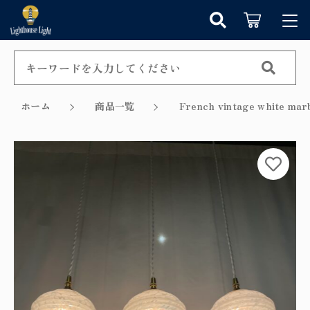
カートに商品を追加しました
キーワード検索
ログイン / 会員登録
すべて
お知らせ
ホーム
商品一覧
French vintage whit
こだわり検索
シャンデリア
お気に入り
ショッピングを続ける
親カテゴリ
ペンダントライト
カテゴリーから探す
カートを確認する
テーブルランプ
子カテゴリ
新着商品から探す
ウォールランプ
セール商品から探す
フロアランプ
価格帯