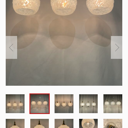
～
オリジナルランプ
取付方法／取付事例／修理事例
その他
フィンスタイル
Lighthouse Lightについて
在庫あり
セール
アンティーク小物/家具
ショッピングガイド
並び順
パーツ
お知らせ
サブスクリプション
ブログ
お問い合わせ