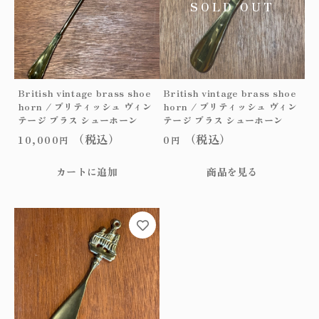
a
s
s
s
h
o
British vintage brass shoe
British vintage brass shoe
e
horn / ブリティッシュ ヴィン
horn / ブリティッシュ ヴィン
h
テージ ブラス シューホーン
テージ ブラス シューホーン
o
（税込）
（税込）
10,000
0
r
円
円
n
/
カートに追加
商品を見る
ブ
リ
テ
ィ
ッ
シ
ュ
ヴ
ィ
ン