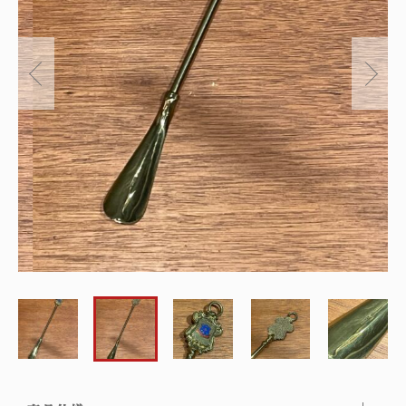
～
オリジナルランプ
取付方法／取付事例／修理事例
その他
フィンスタイル
Lighthouse Lightについて
在庫あり
セール
アンティーク小物/家具
ショッピングガイド
並び順
パーツ
お知らせ
サブスクリプション
ブログ
お問い合わせ