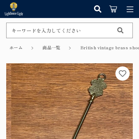
カートに商品を追加しました
キーワード検索
ログイン / 会員登録
すべて
お知らせ
ホーム
商品一覧
British vintage bra
こだわり検索
シャンデリア
お気に入り
ショッピングを続ける
親カテゴリ
ペンダントライト
カテゴリーから探す
カートを確認する
テーブルランプ
子カテゴリ
新着商品から探す
ウォールランプ
セール商品から探す
フロアランプ
価格帯