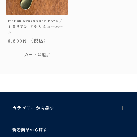
テ
ー
ジ
Italian brass shoe horn /
ブ
イタリアン ブラス シューホー
ラ
ン
ス
（税込）
6,600
円
シ
ュ
カートに追加
ー
ホ
ー
ン
個
カテゴリーから探す
新着商品から探す