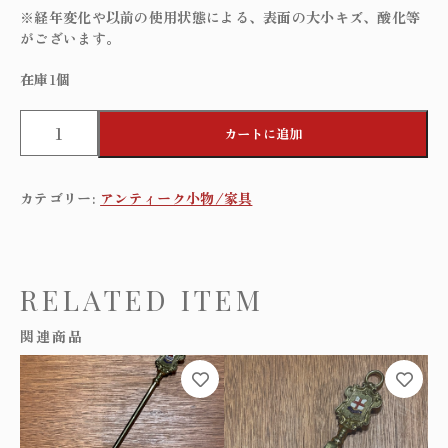
※経年変化や以前の使用状態による、表面の大小キズ、酸化等
がございます。
在庫1個
B
カートに追加
r
i
t
カテゴリー:
アンティーク小物/家具
i
s
h
v
i
RELATED ITEM
n
t
関連商品
a
g
e
b
r