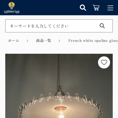
カートに商品を追加しました
キーワード検索
ログイン / 会員登録
すべて
お知らせ
ホーム
商品一覧
French white opalin
こだわり検索
シャンデリア
お気に入り
ショッピングを続ける
親カテゴリ
ペンダントライト
カテゴリーから探す
カートを確認する
テーブルランプ
子カテゴリ
新着商品から探す
ウォールランプ
セール商品から探す
フロアランプ
価格帯