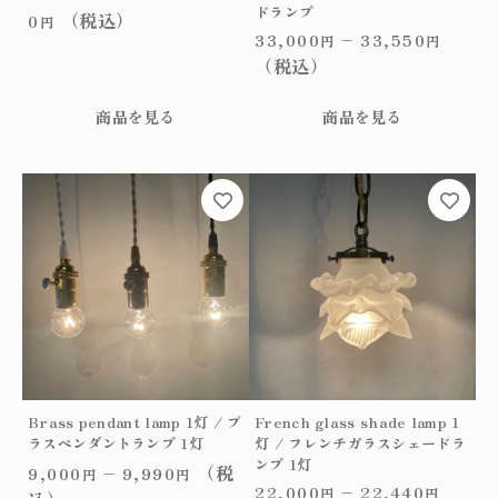
d
ドランプ
シ
（税込）
0
円
e
ョ
33,000
–
33,550
円
円
l
ン
（税込）
a
が
m
あ
商品を見る
商品を見る
p
り
1
ま
灯
す。
こ
こ
/
オ
の
の
フ
プ
商
商
レ
シ
品
品
ン
ョ
に
に
チ
ン
は
は
ホ
は
複
複
ワ
商
数
数
イ
品
の
の
ト
ペ
バ
バ
オ
ー
リ
リ
Brass pendant lamp 1灯 / ブ
French glass shade lamp 1
パ
ジ
エ
エ
ラスペンダントランプ 1灯
灯 / フレンチガラスシェードラ
ー
か
ー
ー
ンプ 1灯
（税
9,000
–
9,990
円
円
リ
ら
シ
シ
22,000
–
22,440
円
円