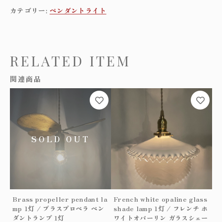
h
カテゴリー:
ペンダントライト
w
h
i
t
RELATED ITEM
e
o
関連商品
p
a
こ
l
の
i
商
n
品
e
に
g
は
l
複
a
数
s
の
s
バ
s
リ
Brass propeller pendant la
French white opaline glass
h
エ
mp 1灯 / ブラスプロペラ ペン
shade lamp 1灯 / フレンチ ホ
a
ー
ダントランプ 1灯
ワイトオパーリン ガラスシェー