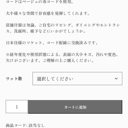
コードはベージュの布コードを使用。
大小様々な空間で存在感を発揮してくれます。
店舗什器は勿論、ご自宅のリビング、ダイニングやエントラン
ス、洗面所、廊下などにいかがでしょうか。
日本仕様のソケット、コード配線に交換済みです。
※経年変化や使用状態による、表面の大小キズ、汚れや変色、
欠けがございます。ご理解の上ご購入ください。
ワット数
F
カートに追加
r
e
n
商品コード:
該当なし
c