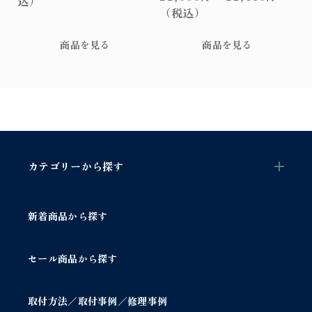
込）
ン
選
ョ
ョ
（税込）
ガ
択
ン
ン
ラ
で
が
が
商品を見る
商品を見る
ス
き
あ
あ
シ
ま
り
り
ェ
す
ま
ま
ー
す。
す。
ド
オ
オ
ラ
プ
プ
ン
シ
シ
プ
ョ
ョ
個
カテゴリーから探す
ン
ン
は
は
商
商
品
品
新着商品から探す
ペ
ペ
ー
ー
ジ
ジ
セール商品から探す
か
か
ら
ら
選
選
取付方法／取付事例／修理事例