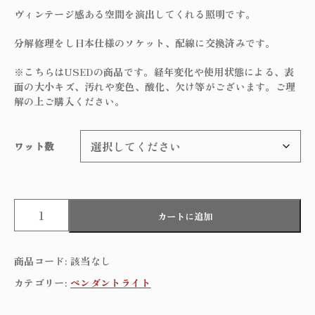
ヴィンテージ感ある空間を演出してくれる照明です。
分解修理をし日本仕様のソケット、配線に交換済みです。
※こちらはUSEDの商品です。経年変化や使用状態による、表
面の大小キズ、汚れや変色、酸化、欠け等がございます。ご理
解の上ご購入ください。
ワット数
A
カートに追加
m
b
e
商品コード:
該当なし
r
g
カテゴリー:
ペンダントライト
l
a