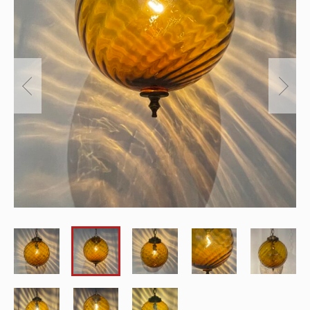
～
オリジナルランプ
取付方法／取付事例／修理事例
その他
フィンスタイル
Lighthouse Lightについて
在庫あり
セール
アンティーク小物/家具
ショッピングガイド
並び順
パーツ
お知らせ
サブスクリプション
ブログ
お問い合わせ