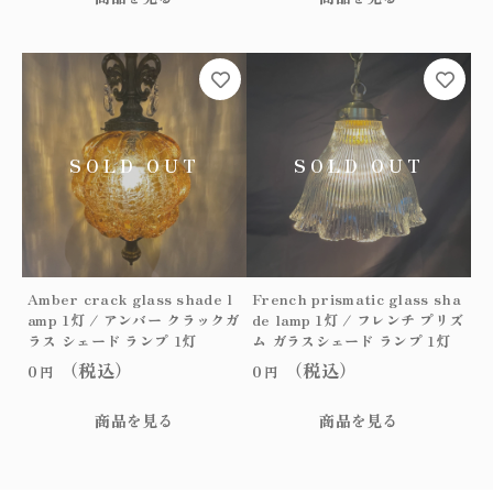
シ
ェ
ー
ド
ラ
ン
プ
1
灯
個
Amber crack glass shade l
French prismatic glass sha
amp 1灯 / アンバー クラックガ
de lamp 1灯 / フレンチ プリズ
ラス シェード ランプ 1灯
ム ガラスシェード ランプ 1灯
（税込）
（税込）
0
0
円
円
商品を見る
商品を見る