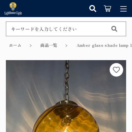
カートに商品を追加しました
キーワード検索
ログイン / 会員登録
すべて
お知らせ
ホーム
商品一覧
Amber glass shade l
こだわり検索
シャンデリア
お気に入り
ショッピングを続ける
親カテゴリ
ペンダントライト
カテゴリーから探す
カートを確認する
テーブルランプ
子カテゴリ
新着商品から探す
ウォールランプ
セール商品から探す
フロアランプ
価格帯