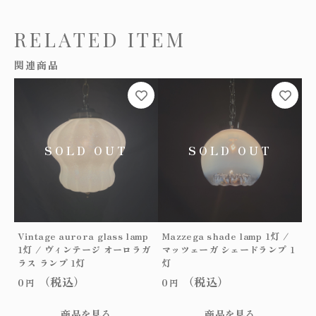
s
s
RELATED ITEM
s
h
関連商品
a
d
e
l
a
m
p
1
灯
/
ア
ン
Vintage aurora glass lamp
Mazzega shade lamp 1灯 /
バ
1灯 / ヴィンテージ オーロラガ
マッツェーガ シェードランプ 1
ー
ラス ランプ 1灯
灯
ガ
（税込）
（税込）
0
0
円
円
ラ
ス
商品を見る
商品を見る