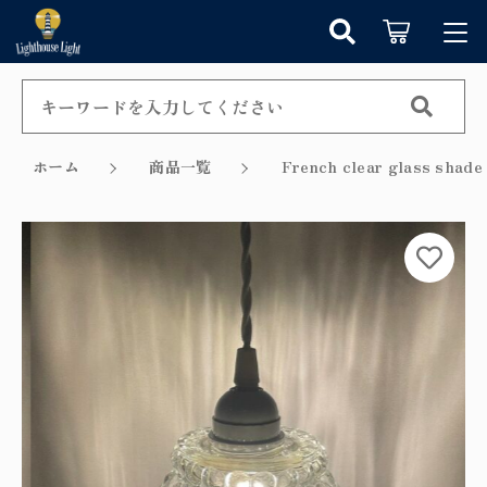
カートに商品を追加しました
キーワード検索
ログイン / 会員登録
すべて
お知らせ
ホーム
商品一覧
French clear glass 
こだわり検索
シャンデリア
お気に入り
ショッピングを続ける
親カテゴリ
ペンダントライト
カテゴリーから探す
カートを確認する
テーブルランプ
子カテゴリ
新着商品から探す
ウォールランプ
セール商品から探す
フロアランプ
価格帯