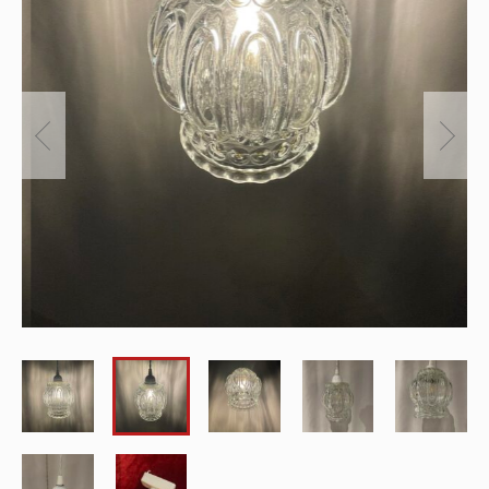
～
オリジナルランプ
取付方法／取付事例／修理事例
その他
フィンスタイル
Lighthouse Lightについて
在庫あり
セール
アンティーク小物/家具
ショッピングガイド
並び順
パーツ
お知らせ
サブスクリプション
ブログ
お問い合わせ