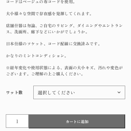
コードはベージュの布コードを使用。
大小様々な空間で存在感を発揮してくれます。
店舗什器は勿論、ご自宅のリビング、ダイニングやエントラン
ス、洗面所、廊下などにいかがでしょうか。
日本仕様のソケット、コード配線に交換済みです。
かなりのミントコンディション。
※経年変化や使用状態による、表面の大小キズ、汚れや変色が
ございます。ご理解の上ご購入ください。
ワット数
F
カートに追加
r
e