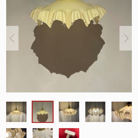
～
オリジナルランプ
取付方法／取付事例／修理事例
その他
フィンスタイル
Lighthouse Lightについて
在庫あり
セール
アンティーク小物/家具
ショッピングガイド
並び順
パーツ
お知らせ
サブスクリプション
ブログ
お問い合わせ