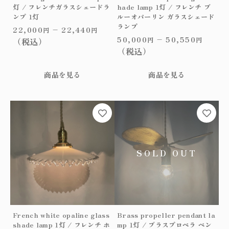
s
エ
エ
灯 / フレンチガラスシェードラ
hade lamp 1灯 / フレンチ ブ
h
ー
ー
ンプ 1灯
ルーオパーリン ガラスシェード
a
ランプ
シ
シ
22,000
–
22,440
円
円
d
ョ
ョ
50,000
–
50,550
（税込）
円
円
e
ン
ン
（税込）
l
が
が
a
あ
あ
商品を見る
商品を見る
m
り
り
p
ま
ま
1
す。
す。
こ
灯
オ
オ
の
/
プ
プ
商
フ
シ
シ
品
レ
ョ
ョ
に
ン
ン
ン
は
チ
は
は
複
イ
商
商
数
エ
品
品
の
ロ
ペ
ペ
バ
ー
ー
ー
リ
French white opaline glass
Brass propeller pendant la
オ
ジ
ジ
エ
shade lamp 1灯 / フレンチ ホ
mp 1灯 / ブラスプロペラ ペン