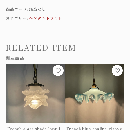
n
商品コード:
該当なし
c
h
カテゴリー:
ペンダントライト
y
e
l
l
RELATED ITEM
o
w
関連商品
o
p
こ
こ
a
の
の
l
商
商
i
品
品
n
に
に
e
は
は
g
複
複
l
数
数
a
の
の
s
バ
バ
s
リ
リ
French glass shade lamp 1
French blue opaline glass s