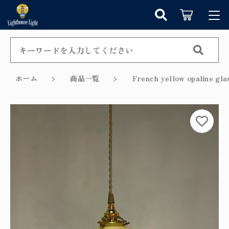
カートに商品を追加しました
キーワード検索
ログイン / 会員登録
すべて
お知らせ
ホーム
商品一覧
French yellow opali
こだわり検索
シャンデリア
お気に入り
ショッピングを続ける
親カテゴリ
ペンダントライト
カテゴリーから探す
カートを確認する
テーブルランプ
子カテゴリ
新着商品から探す
ウォールランプ
セール商品から探す
フロアランプ
価格帯