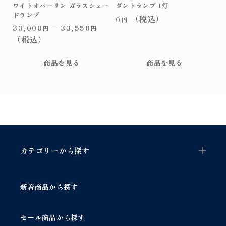
パ
か
か
ー
ワイトオパーリン ガラスシェー
ダントランプ 1灯
ー
ら
ら
ドランプ
シ
（税込）
0
円
リ
選
選
ョ
33,000
–
33,550
円
円
ン
択
択
ン
（税込）
ガ
で
で
が
ラ
き
き
あ
商品を見る
商品を見る
ス
ま
ま
り
シ
す
す
ま
ェ
す。
ー
オ
ド
プ
ラ
シ
ン
ョ
プ
ン
個
カテゴリーから探す
は
商
品
ペ
新着商品から探す
ー
ジ
か
セール商品から探す